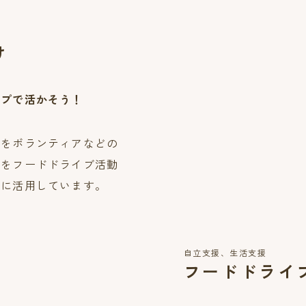
け
ップで活かそう！
のをボランティアなどの
益をフードドライブ活動
りに活用しています。
自立支援、生活支援
フードドライ