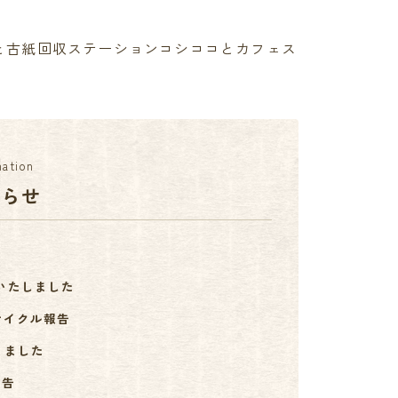
と古紙回収ステーションコシココとカフェス
mation
知らせ
いたしました
サイクル報告
りました
報告