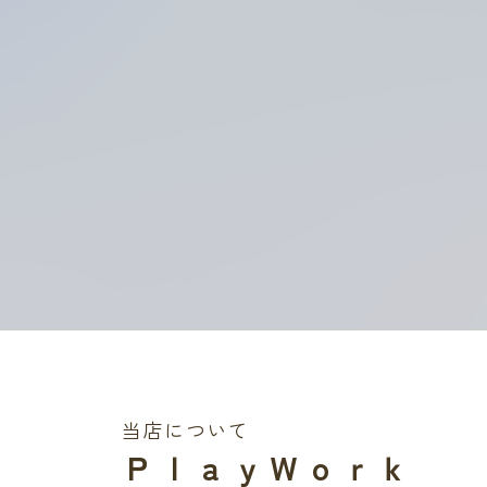
当店について
ＰｌａｙＷｏｒｋ